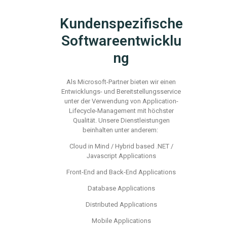
Kundenspezifische
Softwareentwicklu
ng
Al
s Microsoft-Partner
bieten
wi
r ein
en
Entwicklungs- und Bereitstellungsservice
unter
der
Verwendung von
Applicat
ion
-
L
ifecycl
e-M
anagement
mit
h
öchster
Qualität
. Unsere Dienstleistungen
beinhalten unter anderem:
Cloud in Mind / Hybrid based .NET /
Javascript Applications
Front-End and Back-End Applications
Database Applications
Distributed Applications
Mobile Applications