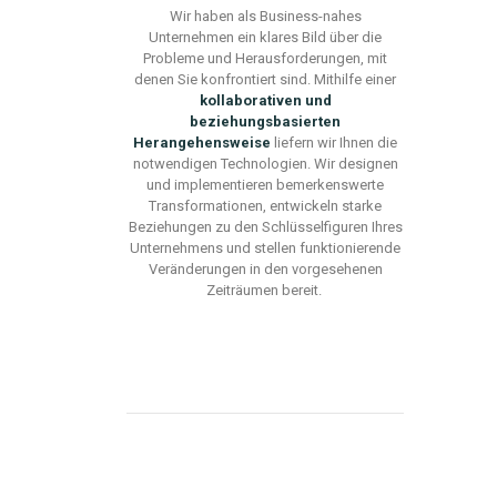
Wir haben als Business-nahes
Unternehmen
ein klares
Bild
über
die
Probleme
und Herausforderunge
n,
mit
denen Sie konfrontiert sind. Mithilfe einer
kollaborativen und
beziehungsbasierten
Herangehensweise
liefern wir Ihnen die
notwendigen Technologien
. Wir designen
und
implementieren
bemerkenswerte
Transformationen, entwickeln starke
Beziehungen zu den Schlüsselfiguren Ihres
Unternehmens und
stellen
funktionierende
Veränderungen in den vorgesehenen
Zeiträumen
bereit
.