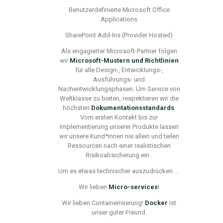
Benutzerdefinierte Microsoft Office
Applications
SharePoint Add-Ins (Provider Hosted)
Al
s eng
agierter Microso
ft-Pa
rtner folgen
wir
Microsof
t-M
ustern und Richtlinien
für alle Design-, Entwicklungs-,
Ausführungs- und
Nachentwicklungsphasen. Um Service von
Weltklasse zu bieten, respektieren wir die
höchsten
Dokumentationsstandard
s
.
V
om ersten Kontakt bis zur
Implementierung unserer Produkte lassen
wir unsere
Kund
*innen
nie allein und teilen
Ressourcen
nach
einer realistischen
Risikoabsicherung ein.
Um es etwas technischer auszudrücke
n …
Wir lieben
Micro-services
!
Wir lieben Containerisierung!
Docker
ist
unser guter Freund.