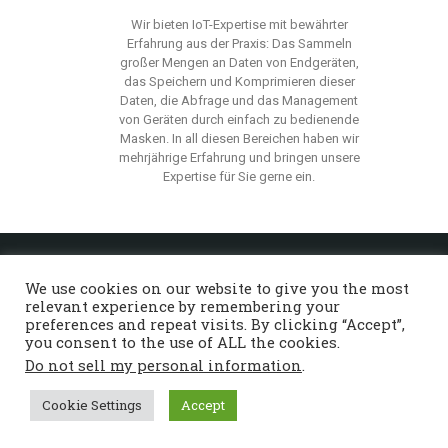
Wir bieten IoT-Expertise mit bewährter
Erfahrung
aus der Praxis:
Das Sammeln
großer Mengen an Daten von Endgeräten,
das Speichern und Komprimieren
dieser
Daten,
die Abfrage und das Management
von Geräten durch einfach zu bedienende
Masken.
In all diesen Bereichen haben wir
mehrjährige Erfahrung und bringen unsere
Expertise für Sie gerne ein
.
Startseite
Über Beyond
Services
Referenzen
We use cookies on our website to give you the most
Kontakt
Deutsch
English
relevant experience by remembering your
preferences and repeat visits. By clicking “Accept”,
you consent to the use of ALL the cookies.
Do not sell my personal information
.
© 2026 - Beyond Software Consulting GmbH -
Alle Rechte vorbehalten |
Impressum
|
Cookie Settings
Accept
Datenschutzerklärung