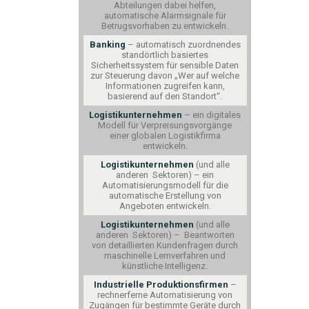
Abteilungen dabei helfe
n,
a
utomatische
Alarmsignale f
ür
Betrugsvorhaben zu entwickeln.
Banking
–
automatisch zuordnendes
standörtlich basiertes
Sicherheitssystem für sensible Daten
zur Steuerung davon „Wer auf welche
Informationen zugreifen kann,
basierend auf den Standor
t“.
Logistikunternehmen
–
ein digitales
Modell f
ür
Ve
rpreisungsvorgänge
eine
r
globalen Logistikfirma
entwickeln.
Logistikunternehmen
(und alle
anderen Sektoren) – ein
Automatisierungsmodell für die
automatische Erstellung von
Angeboten entwickeln.
Logistikunternehmen
(und alle
anderen Sektoren) – Beantworten
von detaillierten Kundenfragen durch
maschinelle Lernverfahren und
künstliche Intelligenz.
Industrielle Produktionsfirmen
–
rechner
ferne
Automatisierung von
Zugängen fü
r bestimmte
Geräte durch