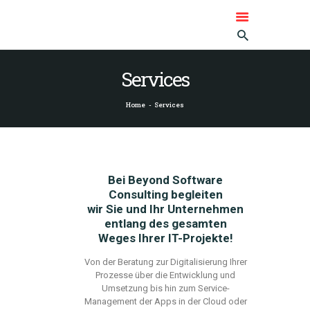
BEYOND SOFTWARE CONSULTING
GMBH
Services
Beyond Software Consulting GmbH
Home
Services
STARTSEITE
ÜBER BEYOND
SERVICES
REFERENZEN
Bei Beyond Software
KONTAKT
Consulting begleiten
wir Sie und Ihr Unternehmen
DEUTSCH
entlang des gesamten
ENGLISH
Weges Ihrer IT-Projekte!
Von
der Beratung zur Digitalisierung Ihrer
Prozesse über
die
Entwicklung und
Umsetzung bis hin zum Servic
e-
Mana
gement der Apps in der Cloud oder