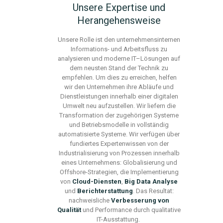
Unsere Expertise und
Herangehensweise
Unsere Rolle ist den unternehmensinternen
Informations- und Arbeitsfluss zu
analysieren und moderne IT
–
Lösungen auf
dem neusten Stand der Technik zu
empfehlen. Um dies zu erreichen, helfen
wir den Unternehmen
ih
re Abläufe und
Dienstleistungen innerhalb einer digitalen
Umwelt neu aufzustellen. Wir liefern die
Transformation der zugehörigen Systeme
und Betriebsmodelle in vollständig
automatisierte Systeme. Wir verfügen über
fundiertes Expertenwissen von der
Industrialisierung von Prozessen innerhalb
eines Unternehmens: Globalisierung und
Offshor
e-St
rategien,
die
Implementierung
von
Clou
d-Di
ensten
,
Big Data Analys
e
und
Berichterstattung
. Das Resultat:
nachweisliche
Verbesserung von
Qualität
und Performance
durch qualitative
IT-Auss
tattung.